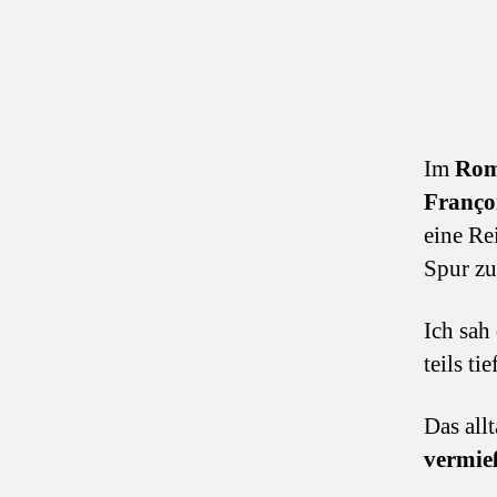
Im
Rom
Franço
eine Re
Spur z
Ich sah 
teils t
Das all
vermie