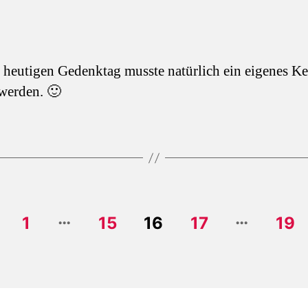
 heutigen Gedenktag musste natürlich ein eigenes Ke
werden. 🙂
…
…
on
1
15
16
17
19