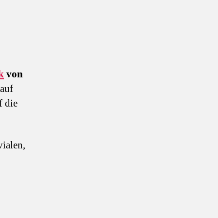
k
von
 auf
f die
vialen,